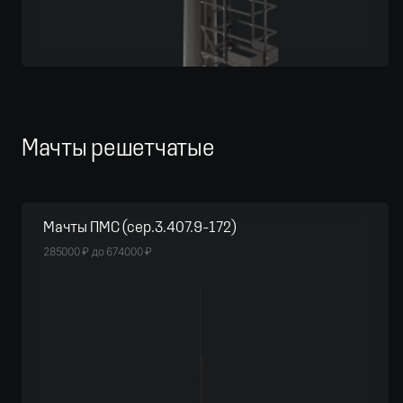
Мачты решетчатые
Мачты ПМС (сер.3.407.9-172)
285000
₽
до
674000
₽