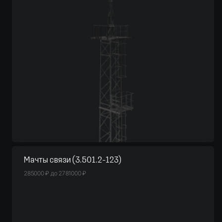
Мачты связи (3.501.2-123)
285000
₽
до
2781000
₽