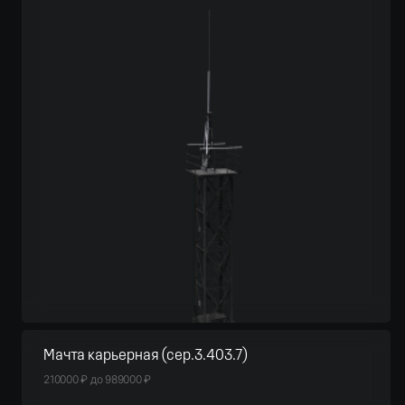
Мачта карьерная (сер.3.403.7)
210000
₽
до
989000
₽