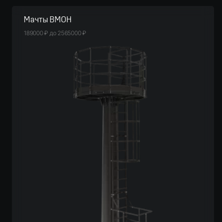
Мачты ВМОН
189000
₽
до
2565000
₽