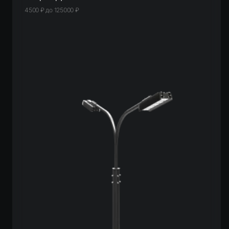
4500
₽
до
125000
₽